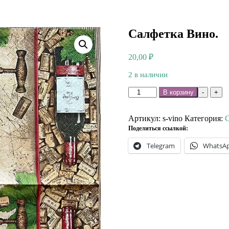
Салфетка Вино.
20,00
₽
2 в наличии
Количество
В корзину
-
+
товара
Салфетка
Вино.
Артикул:
s-vino
Категория:
С
Поделиться ссылкой:
Telegram
WhatsA