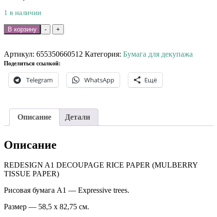
1 в наличии
Количество
В корзину
-
+
товара
Рисовая
бумага
Артикул:
655350660512
Категория:
Бумага для декупажа
А1
Поделиться ссылкой:
-
Telegram
WhatsApp
Ещё
Expressive
trees.
Описание
Детали
Описание
REDESIGN A1 DECOUPAGE RICE PAPER (MULBERRY
TISSUE PAPER)
Рисовая бумага А1 — Expressive trees.
Размер — 58,5 х 82,75 см.