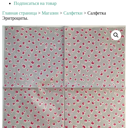
Подписаться на товар
Главная страница
>
Магазин
>
Салфетки
>
Салфетка
Эритроциты.