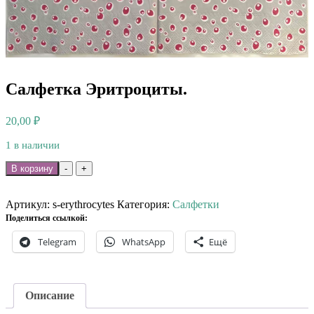
Салфетка Эритроциты.
20,00
₽
1 в наличии
Количество
В корзину
-
+
товара
Салфетка
Эритроциты.
Артикул:
s-erythrocytes
Категория:
Салфетки
Поделиться ссылкой:
Telegram
WhatsApp
Ещё
Описание