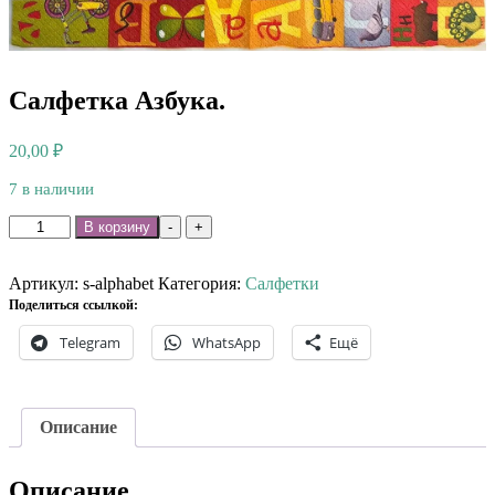
Салфетка Азбука.
20,00
₽
7 в наличии
Количество
В корзину
-
+
товара
Салфетка
Азбука.
Артикул:
s-alphabet
Категория:
Салфетки
Поделиться ссылкой:
Telegram
WhatsApp
Ещё
Описание
Описание