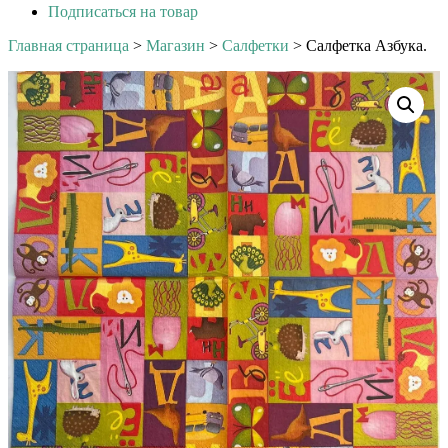
Подписаться на товар
Главная страница
>
Магазин
>
Салфетки
>
Салфетка Азбука.