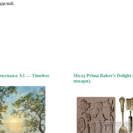
зделий.
екупажа А3 — Timeless
Молд Prima Baker’s Delight 
пекаря).