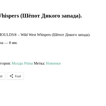
hispers (Шёпот Дикого запада).
DS® – Wild West Whispers (Шёпот Дикого запада).
ина — 8 мм.
егория:
Молды Prima
Метка:
Новинки
pp
Ещё