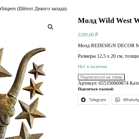
hispers (Шёпот Дикого запада).
Молд Wild West W
2200,00
₽
Молд REDESIGN DECOR MOUL
Размеры 12,5 х 20 см, толщ
Нет в наличии
Подписаться на товар
Артикул:
655350669874
Кат
Поделиться ссылкой:
Telegram
WhatsA