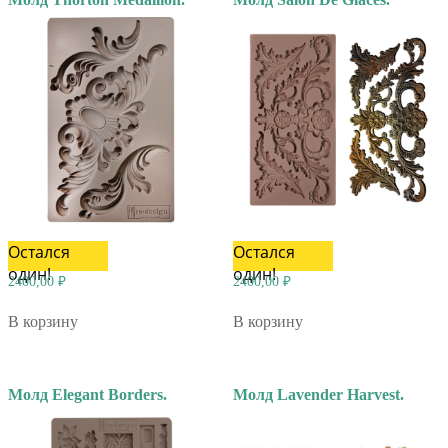
Остался
Остался
один!
один!
2400,00
₽
2400,00
₽
В корзину
В корзину
Молд Elegant Borders.
Молд Lavender Harvest.