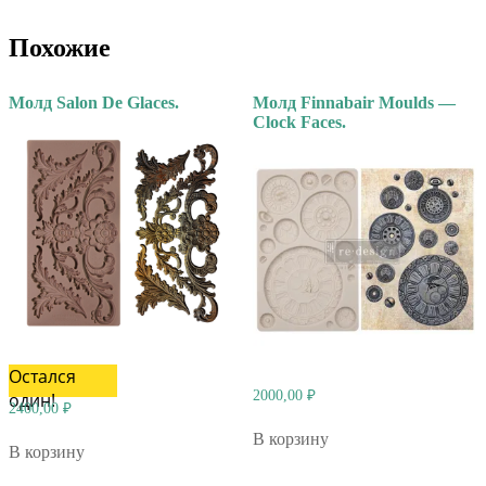
Похожие
Молд Salon De Glaces.
Молд Finnabair Moulds —
Clock Faces.
Остался
2000,00
₽
один!
2400,00
₽
В корзину
В корзину