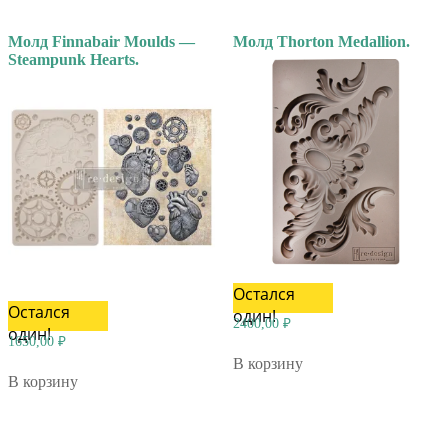
Молд Finnabair Moulds —
Молд Thorton Medallion.
Steampunk Hearts.
Остался
Остался
один!
2400,00
₽
один!
1650,00
₽
В корзину
В корзину