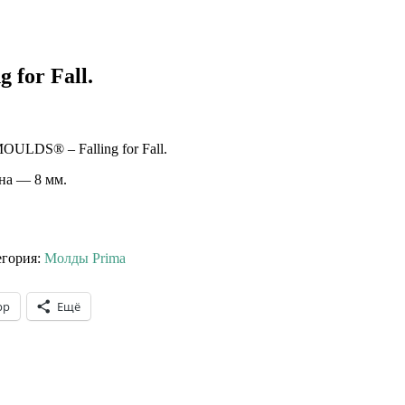
 for Fall.
DS® – Falling for Fall.
ина — 8 мм.
егория:
Молды Prima
pp
Ещё