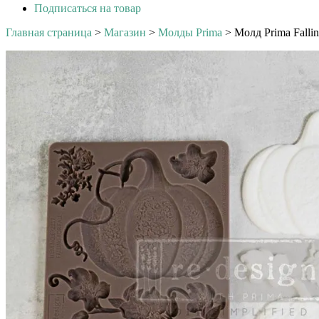
Подписаться на товар
Главная страница
>
Магазин
>
Молды Prima
>
Молд Prima Falling