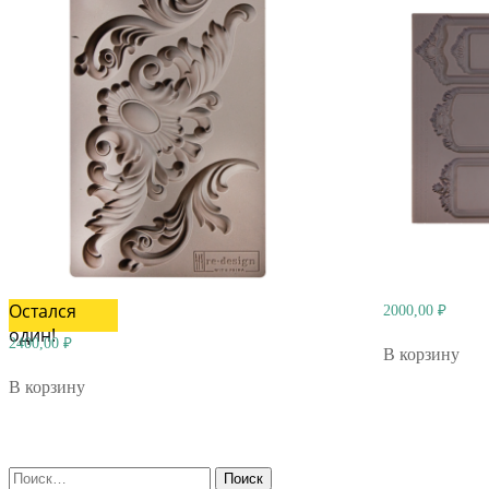
Остался
2000,00
₽
один!
2400,00
₽
В корзину
В корзину
Найти: