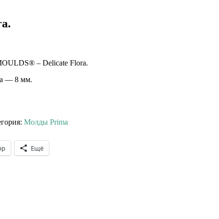
a.
LDS® – Delicate Flora.
а — 8 мм.
егория:
Молды Prima
pp
Ещё