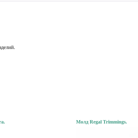
зделий.
ra.
Молд Regal Trimmings.