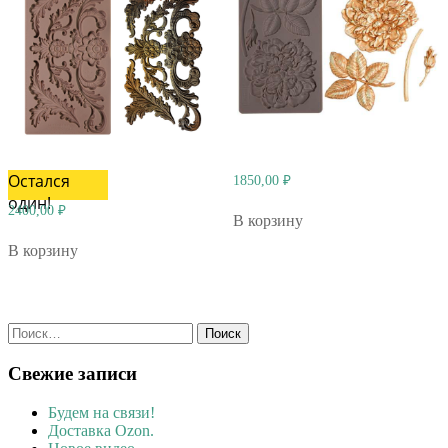
Остался
1850,00
₽
один!
2400,00
₽
В корзину
В корзину
Найти:
Свежие записи
Будем на связи!
Доставка Ozon.