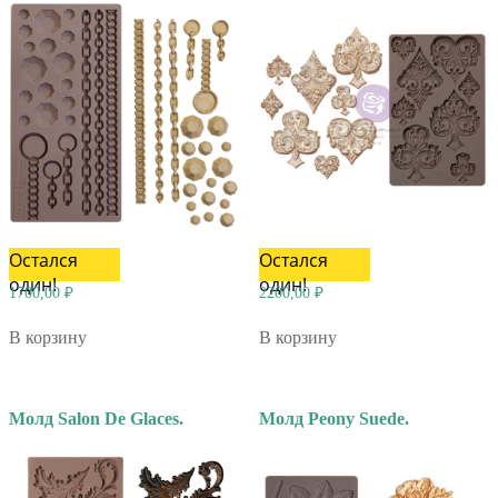
Остался
Остался
один!
один!
1700,00
₽
2200,00
₽
В корзину
В корзину
Молд Salon De Glaces.
Молд Peony Suede.