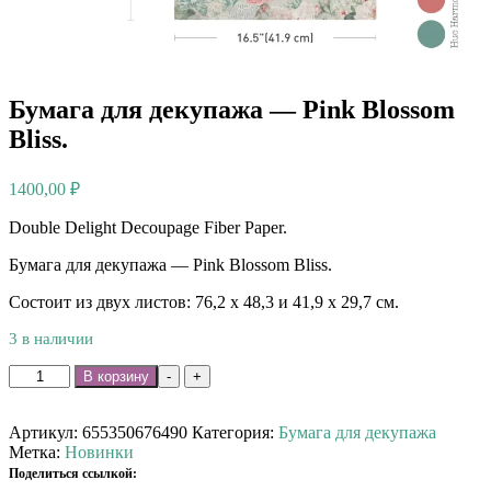
Бумага для декупажа — Pink Blossom
Bliss.
1400,00
₽
Double Delight Decoupage Fiber Paper.
Бумага для декупажа — Pink Blossom Bliss.
Состоит из двух листов: 76,2 х 48,3 и 41,9 х 29,7 см.
3 в наличии
Количество
В корзину
-
+
товара
Бумага
для
Артикул:
655350676490
Категория:
Бумага для декупажа
декупажа
Метка:
Новинки
-
Поделиться ссылкой: