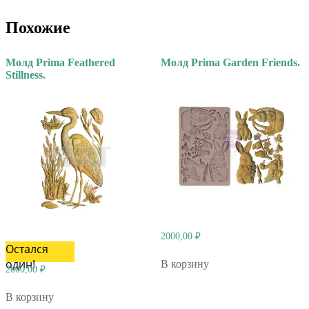
Похожие
Молд Prima Feathered
Молд Prima Garden Friends.
Stillness.
2000,00
₽
Остался
один!
В корзину
2000,00
₽
В корзину