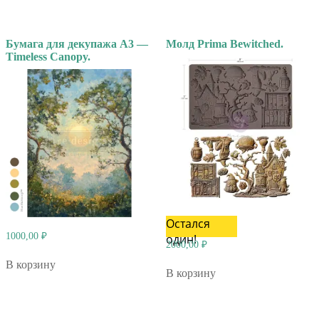
Бумага для декупажа А3 —
Молд Prima Bewitched.
Timeless Canopy.
Остался
1000,00
₽
один!
2000,00
₽
В корзину
В корзину