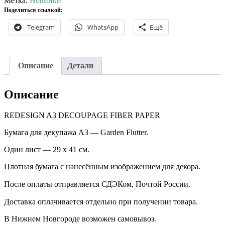
декупажа
Метка:
Новинки
А3
Поделиться ссылкой:
-
Telegram
WhatsApp
Ещё
Garden
Flutter.
Описание
Детали
Описание
REDESIGN A3 DECOUPAGE FIBER PAPER
Бумага для декупажа А3 — Garden Flutter.
Один лист — 29 х 41 см.
Плотная бумага с нанесённым изображением для декора.
После оплаты отправляется СДЭКом, Почтой России. ⠀
Доставка оплачивается отдельно при получении товара. ⠀
В Нижнем Новгороде возможен самовывоз.