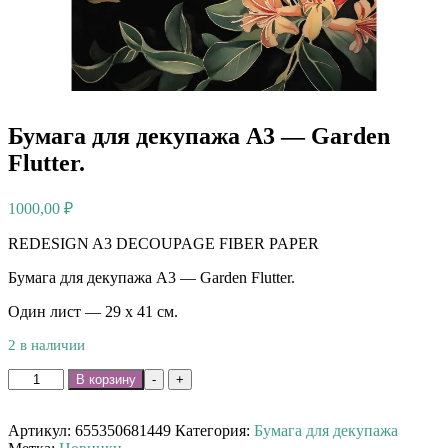
Бумага для декупажа А3 — Garden
Flutter.
1000,00
₽
REDESIGN A3 DECOUPAGE FIBER PAPER
Бумага для декупажа А3 — Garden Flutter.
Один лист — 29 х 41 см.
2 в наличии
Количество
В корзину
-
+
товара
Бумага
для
Артикул:
655350681449
Категория:
Бумага для декупажа