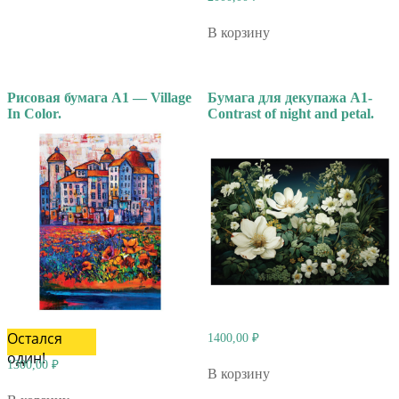
В корзину
Рисовая бумага А1 — Village
Бумага для декупажа А1-
In Color.
Contrast of night and petal.
Остался
1400,00
₽
один!
1300,00
₽
В корзину