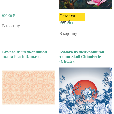
Остался
900,00
₽
один!
2500,00
₽
В корзину
В корзину
Бумага из шелковичной
Бумага из шелковичной
ткани Peach Damask.
ткани Skull Chinoiserie
(CECE).