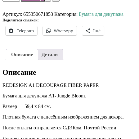
товара
Бумага
для
Артикул:
655350671853
Категория:
Бумага для декупажа
декупажа
Поделиться ссылкой:
А1-
Telegram
WhatsApp
Ещё
Jungle
Bloom.
Описание
Детали
Описание
REDESIGN A1 DECOUPAGE FIBER PAPER
Бумага для декупажа А1- Jungle Bloom.
Размер — 59,4 х 84 см.
Плотная бумага с нанесённым изображением для декора.
После оплаты отправляется СДЭКом, Почтой России. ⠀
Доставка оплачивается отдельно при получении товара. ⠀