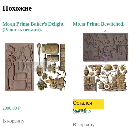
Похожие
Молд Prima Baker’s Delight
Молд Prima Bewitched.
(Радость пекаря).
Остался
2000,00
₽
один!
2000,00
₽
В корзину
В корзину