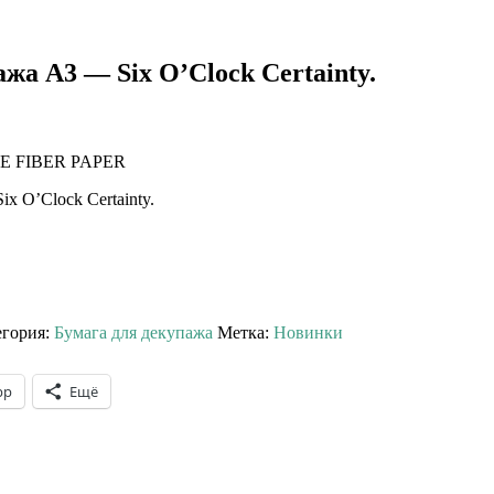
жа А3 — Six O’Clock Certainty.
E FIBER PAPER
x O’Clock Certainty.
егория:
Бумага для декупажа
Метка:
Новинки
pp
Ещё