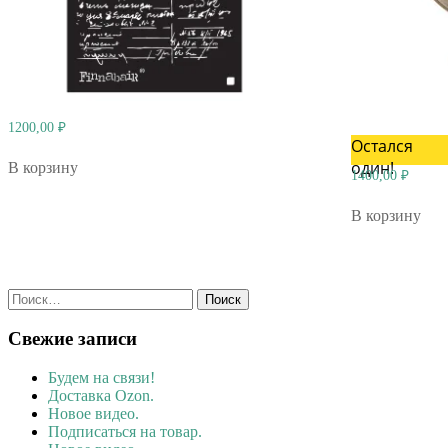
1200,00
₽
Остался
один!
В корзину
1400,00
₽
В корзину
Найти:
Свежие записи
Будем на связи!
Доставка Ozon.
Новое видео.
Подписаться на товар.