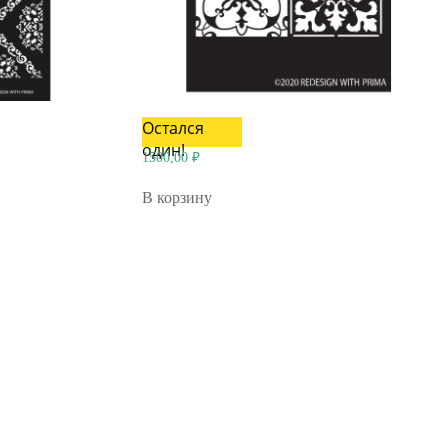
Остался
один!
1500,00
₽
В корзину