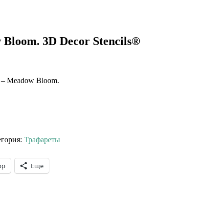
Bloom. 3D Decor Stencils®
® – Meadow Bloom.
егория:
Трафареты
pp
Ещё