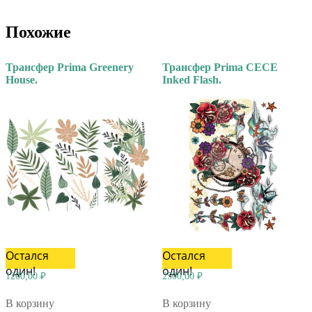
Похожие
Трансфер Prima Greenery
Трансфер Prima CECE
House.
Inked Flash.
Остался
Остался
один!
один!
1200,00
₽
2500,00
₽
В корзину
В корзину